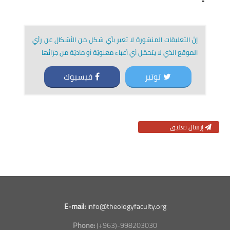
إنّ التعليقات المنشورة لا تعبر بأي شكل من الأشكال عن رأي
الموقع الذي لا يتحمّل أي أعباء معنويّة أو ماديّة من جرّائها
توتير
فيسبوك
إرسال تعليق
E-mail:
info@theologyfaculty.org
Phone:
(+963)-998203030