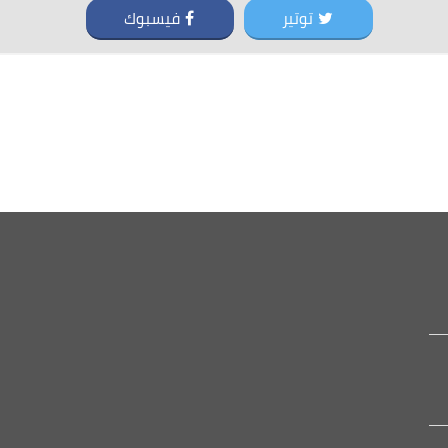
توتير
فيسبوك