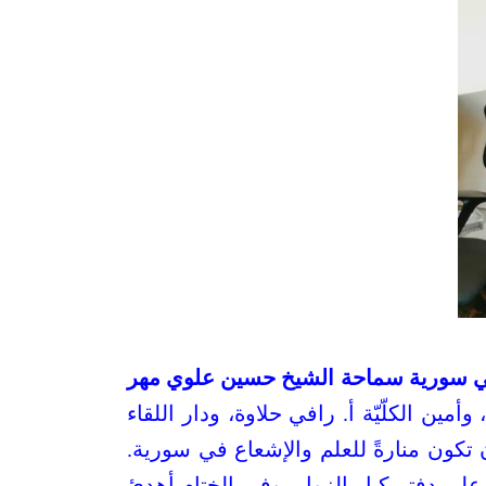
9/1 ممثل جامعة المصطفى الإيرانية في سورية سماحة الشيخ حسين علوي مهر
 وأمين الكلّيّة أ. رافي حلاوة، ودار اللقاء
أن تكون منارةً للعلم والإشعاع في سورية.
ى دفتر كبار الزوار، وفي الختام أهدئ