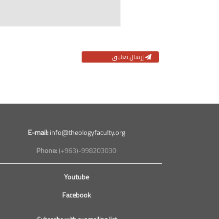
إرسال تعليق
E-mail:
info@theologyfaculty.org
Phone:
(+963)-998203030
Youtube
Facebook