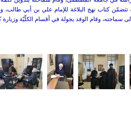
رية تتضمّن كتاب نهج البلاغة للإمام علي بن أبي طالب،
سماحته، وقام الوفد بجولة في أقسام الكلّيّة وزيارة كات