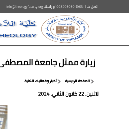
اتصل بنا
(+963)-998203030
أو راسلنا
info@theologyfaculty.org
زيارة ممثل جامعة المصطفى ف
الصفحة الرئيسية
أخبار وفعاليات الكلية
الاثنين, 22 كانون الثاني, 2024