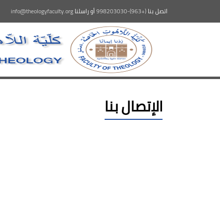
اتصل بنا
(+963)-998203030
أو راسلنا
info@theologyfaculty.org
الإتصال بنا