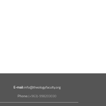
E-mail:
info@theologyfaculty.org
Phone:
(+963)-998203030