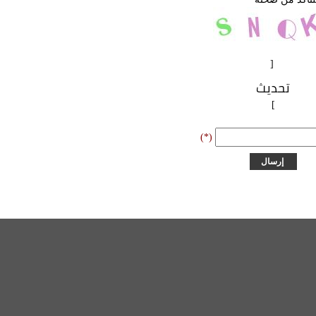
[
تحديث
]
(*)