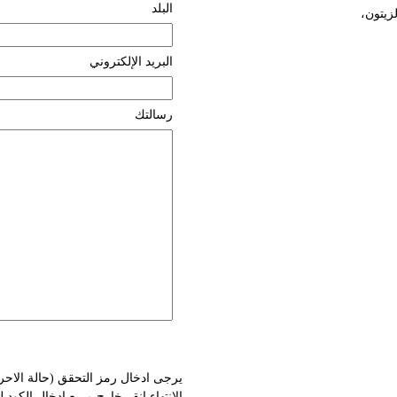
البلد
زيتون،
البريد الإلكتروني
رسالتك
يرجى ادخال رمز التحقق (حالة الاحر
الانتهاء انقر خارج مربع ادخال الكود 