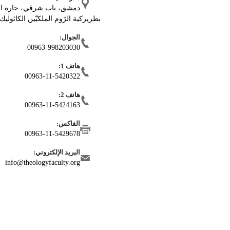
دمشق، باب شرقي، حارة ال
بطريركية الرّوم الملكيّين الكاثوليك
الجوال:
00963-998203030
هاتف 1:
00963-11-5420322
هاتف 2:
00963-11-5424163
الفاكس:
00963-11-5429678
البريد الإلكتروني:
info@theologyfaculty.org