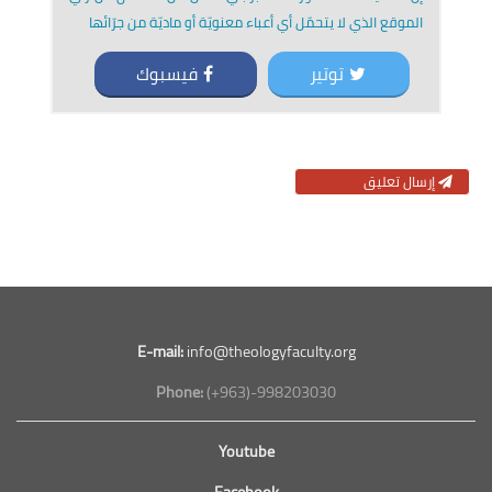
الموقع الذي لا يتحمّل أي أعباء معنويّة أو ماديّة من جرّائها
توتير
فيسبوك
إرسال تعليق
E-mail:
info@theologyfaculty.org
Phone:
(+963)-998203030
Youtube
Facebook