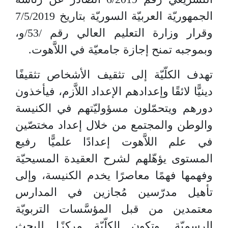
الجمهوريّة العربيّة السوريّة بتاريخ 7/5/2019
وقرار وزارة التعليم العالي رقم /53/و،
وبموجبه تمنح إجازة جامعيّة في اللاَّهوت.
تهدف الكلّيّة إلى تثقيف الأشخاص تثقيفًا
دينيًّا لائقًا وإعدادهم الإعداد اللاَّزم، فيأخذون
دورهم ويتحمّلون مسؤوليّتهم في الكنيسة
والوطن والمجتمع من خلال إعداد مختصّين
في علم اللاَّهوت إعدادًا علميًّا رفيع
المستوى يؤهّلهم لشرح العقيدة المسيحيّة
وفهمها فهمًا معاصرًا يخدم الكنيسة، وإلى
تأهيل مدرّسين مُجازين في المدارس
معتمدين من قبل المؤسَّسات التربويّة
الرسميّة. وتكون الكلّيّة مركزًا للبحث