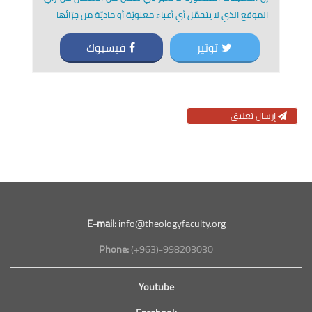
الموقع الذي لا يتحمّل أي أعباء معنويّة أو ماديّة من جرّائها
توتير
فيسبوك
إرسال تعليق
E-mail:
info@theologyfaculty.org
Phone:
(+963)-998203030
Youtube