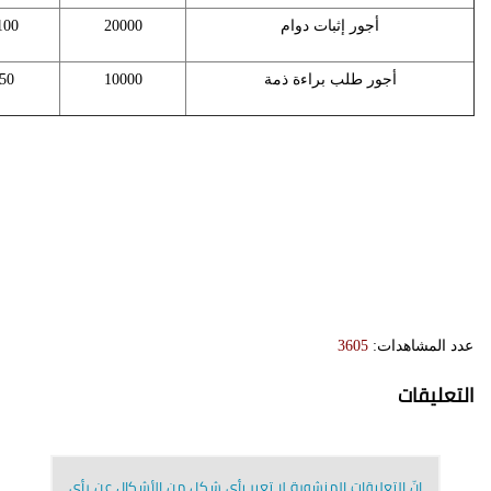
أجور إثبات دوام
20000
100
أجور طلب براءة ذمة
10000
50
عدد المشاهدات:
3605
التعليقات
إنّ التعليقات المنشورة لا تعبر بأي شكل من الأشكال عن رأي